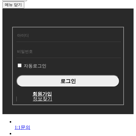
메뉴
닫기
회
원
로
그
인
자동로그인
회원가입
정보찾기
1:1문의