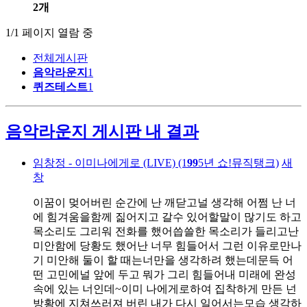
2개
1/1 페이지 열람 중
전체게시판
음악라운지
1
퀴즈테스트
1
음악라운지 게시판 내 결과
임창정 - 이미나에게로 (LIVE) (1
9
9
5년 쇼!뮤직탱크)
새
창
이꿈이 멎어버린 순간에 난 깨닫고널 생각해 어쩜 난 너
에 힘겨움을함께 짊어지고 갈수 있어할말이 많기도 하고
목소리도 그리워 전화를 했어씁쓸한 목소리가 들리고난
미안함에 당황도 했어난 너무 힘들어서 그런 이유로만나
기 미안해 둘이 할 때는너만을 생각하려 했는데문득 어
떤 고민에널 앞에 두고 뭐가 그리 힘들어내 미래에 완성
속에 있는 너인데~이미 나에게로하여 집착하게 만든 넌
방황에 지쳐쓰러져 버린 내가 다시 일어서는모습 생각하