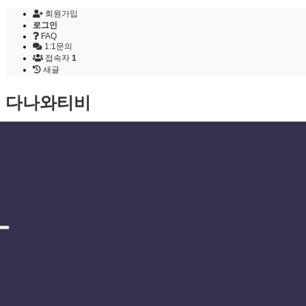
회원가입
로그인
FAQ
1:1문의
접속자
1
새글
다나와티비