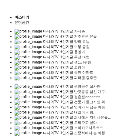
미스터리
유머공간
다나와TV
H
인기글
자폐증
다나와TV
H
인기글
저주받은 유골
다나와TV
H
인기글
약의 효능
다나와TV
H
인기글
수봉 공원
다나와TV
H
인기글
돌멩이
다나와TV
H
인기글
무전 여행
다나와TV
H
인기글
견(교)수형
다나와TV
H
인기글
고양이
다나와TV
H
인기글
죽전 이마트
다나와TV
H
인기글
피터팬 증후군
다나와TV
H
인기글
원령공주 실사판
다나와TV
H
인기글
반딧불을 삼킨 개구…
다나와TV
H
인기글
결혼전>>>>>>>…
다나와TV
H
인기글
선풍기 틀고자면 위…
다나와TV
H
인기글
엄마가 대답은 야옹…
다나와TV
H
인기글
내일이 시험.
다나와TV
H
인기글
회사에서 지각사유를…
다나와TV
H
인기글
도와주고 싶다.
다나와TV
H
인기글
브라키오사우르스
다나와TV
H
인기글
조종석에서 본 비행…