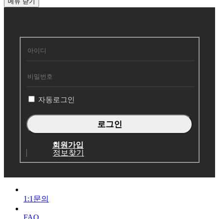
메뉴
닫기
회
원
로
그
인
자동로그인
회원가입
정보찾기
1:1문의
FAQ