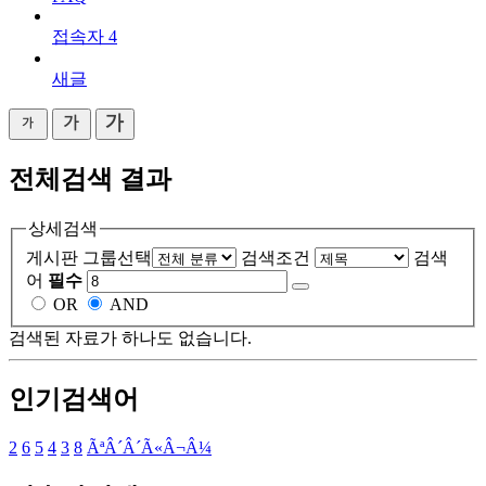
접속자
4
새글
전체검색 결과
상세검색
게시판 그룹선택
검색조건
검색
어
필수
OR
AND
검색된 자료가 하나도 없습니다.
인기검색어
2
6
5
4
3
8
ÃªÂ´Â´Ã«Â¬Â¼