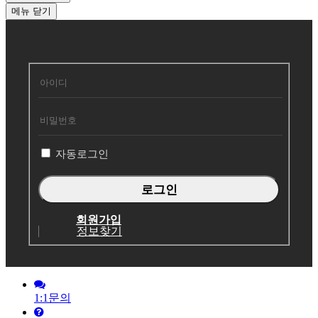
메뉴
닫기
회
원
로
그
인
자동로그인
회원가입
정보찾기
1:1문의