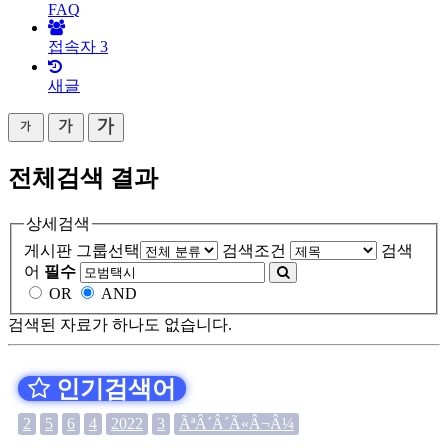
FAQ
접속자
3
새글
전체검색 결과
상세검색
게시판 그룹선택
검색조건
검색
어
필수
OR
AND
검색된 자료가 하나도 없습니다.
인기검색어
2
5
6
4
2022
3
ÃªÂ´Â´Ã«Â¬Â¼