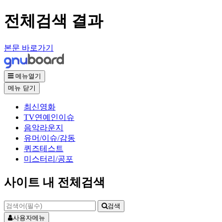
전체검색 결과
본문 바로가기
메뉴열기
메뉴
닫기
최신영화
TV연예인이슈
음악라운지
유머/이슈/감동
퀴즈테스트
미스터리/공포
사이트 내 전체검색
검색
사용자메뉴