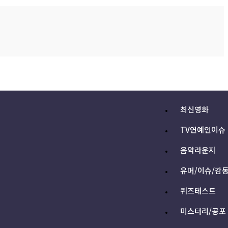
최신영화
TV연예인이슈
음악라운지
유머/이슈/감
퀴즈테스트
미스터리/공포