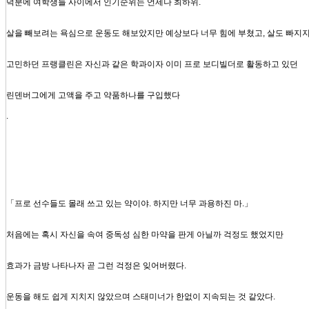
덕분에 여학생들 사이에서 인기순위는 언제나 최하위.
살을 빼보려는 욕심으로 운동도 해보았지만 예상보다 너무 힘에 부쳤고, 살도 빠지지
고민하던 프랭클린은 자신과 같은 학과이자 이미 프로 보디빌더로 활동하고 있던
린덴버그에게 고액을 주고 약품하나를 구입했다
.
「프로 선수들도 몰래 쓰고 있는 약이야. 하지만 너무 과용하진 마.」
처음에는 혹시 자신을 속여 중독성 심한 마약을 판게 아닐까 걱정도 했었지만
효과가 금방 나타나자 곧 그런 걱정은 잊어버렸다.
운동을 해도 쉽게 지치지 않았으며 스태미너가 한없이 지속되는 것 같았다.