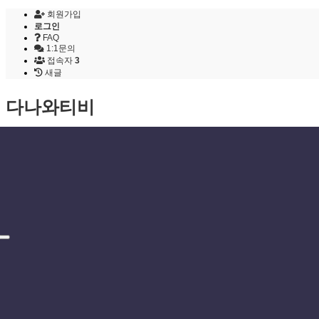
회원가입
로그인
FAQ
1:1문의
접속자
3
새글
다나와티비