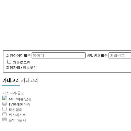
회원아이디
필수
비밀번호
필수
자동로그인
회원가입
/
정보찾기
카테고리
카테고리
미스터리/공포
유머/이슈/감동
TV연예인이슈
최신영화
퀴즈테스트
음악라운지